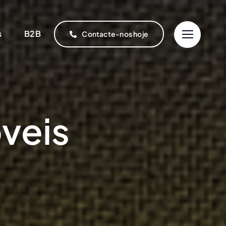
s
B2B
Contacte-nos hoje
veis