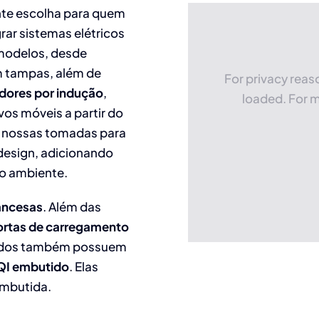
te escolha para quem
rar sistemas elétricos
modelos, desde
m tampas, além de
For privacy rea
dores por indução
,
loaded. For m
vos móveis a partir do
, nossas tomadas para
design, adicionando
o ambiente.
ancesas
. Além das
ortas de carregamento
nados também possuem
 QI embutido
. Elas
embutida.