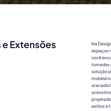
 e Extensões
Na Desig
espaços r
você enco
tomadas p
solução p
mobiliári
atacadist
acessório
projetado
estilos e