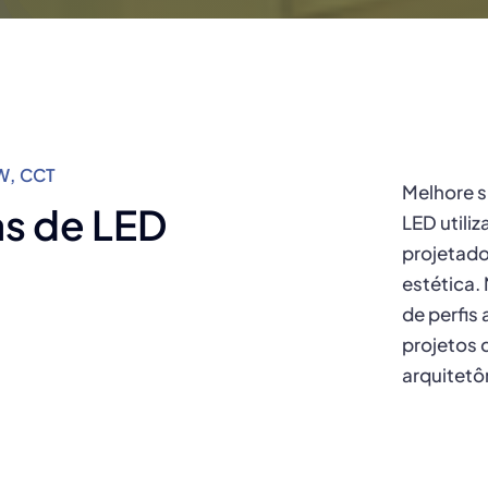
BW, CCT
Melhore s
as de LED
LED utili
projetado
estética
de perfis
projetos 
arquitetô