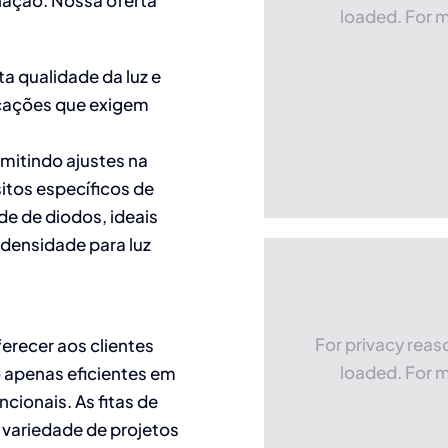
loaded. For m
ta qualidade da luz e
licações que exigem
mitindo ajustes na
sitos específicos de
e de diodos, ideais
 densidade para luz
For privacy rea
erecer aos clientes
loaded. For m
 apenas eficientes em
cionais. As fitas de
variedade de projetos